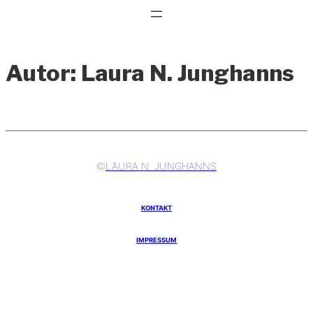
Zum
Skip
Inhalt
to
springen
content
Autor:
Laura N. Junghanns
©
LAURA N. JUNGHANNS
KONTAKT
IMPRESSUM