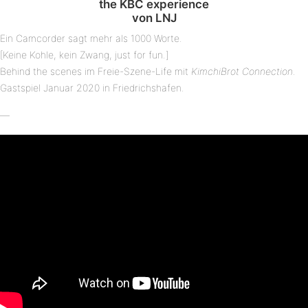
the KBC experience
von LNJ
Ein Camcorder sagt mehr als 1000 Worte.
[Keine Kohle, kein Zwang, just for fun.]
Behind the scenes im Freie-Szene-Life mit
KimchiBrot Connection
.
Gastspiel Januar 2020 in Friedrichshafen.
—