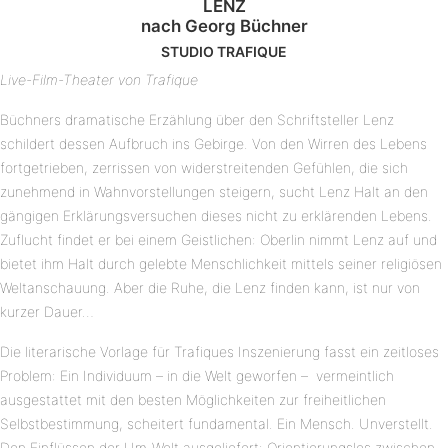
LENZ
nach Georg Büchner
STUDIO TRAFIQUE
Live-Film-Theater von Trafique
Büchners dramatische Erzählung über den Schriftsteller Lenz
schildert dessen Aufbruch ins Gebirge. Von den Wirren des Lebens
fortgetrieben, zerrissen von widerstreitenden Gefühlen, die sich
zunehmend in Wahnvorstellungen steigern, sucht Lenz Halt an den
gängigen Erklärungsversuchen dieses nicht zu erklärenden Lebens.
Zuflucht findet er bei einem Geistlichen: Oberlin nimmt Lenz auf und
bietet ihm Halt durch gelebte Menschlichkeit mittels seiner religiösen
Weltanschauung. Aber die Ruhe, die Lenz finden kann, ist nur von
kurzer Dauer…
Die literarische Vorlage für Trafiques Inszenierung fasst ein zeitloses
Problem: Ein Individuum – in die Welt geworfen – vermeintlich
ausgestattet mit den besten Möglichkeiten zur freiheitlichen
Selbstbestimmung, scheitert fundamental. Ein Mensch. Unverstellt.
Den Einflüssen der Um-Welt ausgeliefert: Orientierungslos zwischen