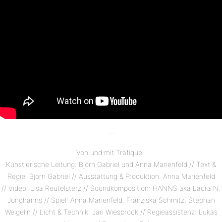
—
Von und mit Trafique:
Künstlerische Leitung: Björn Gabriel und Anna Marienfeld // Text &
Regie: Björn Gabriel // Ausstattung & Produktion: Anna Marienfeld
// Video: Lisa Reutelsterz // Soundkomposition: HANNS aka Laura N.
Junghanns // Spiel: Anna Marienfeld, Franziska Schmitz, Stephan
Weigelin // Licht & Technik: Jan Wiesbrock // Regieassistenz: Lukas