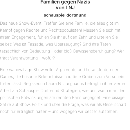
Familien gegen Nazis
von LNJ
schauspiel dortmund
Das neue Show-Event! Treffen Sie eine Familie, die alles gibt im
Kampf gegen Rechte und Rechtspopulisten! Messen Sie sich mit
ihrem Engagement, fühlen Sie ihr auf den Zahn und urteilen Sie
selbst: Was ist Fassade, was Überzeugung? Sind ihre Taten
tatsächlich von Bedeutung – oder bloß Gewissensberuhigung? Wer
trägt Verantwortung – wofür?
Eine wahnwitzige Show voller Argumente und herausfordernder
Games, die brisante Bekenntnisse und tiefe Gräben zum Vorschein
treten lässt. Regisseurin Laura N. Junghanns befragt in ihrer vierten
Arbeit am Schauspiel Dortmund Strategien, wie und wann man den
politischen Entwicklungen am rechten Rand begegnet. Eine bissige
Satire auf Show, Politik und über die Frage, was wir als Gesellschaft
noch für erträglich halten – und wogegen wir besser aufstehen.
—