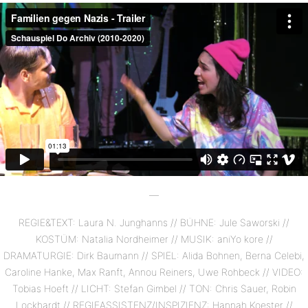
—
REGIE&TEXT: Laura N. Junghanns // BÜHNE: Jule Saworski //
KOSTÜM: Natalia Nordheimer // MUSIK: aniYo kore //
DRAMATURGIE: Dirk Baumann // SPIEL: Alida Bohnen, Berna Celebi,
Caroline Hanke, Max Ranft, Annou Reiners, Uwe Rohbeck // VIDEO:
Tobias Hoeft // LICHT: Stefan Gimbel // TON: Chris Sauer, Robin
Lockhardt // REGIEASSISTENZ/INSPIZIENZ: Hannah Koester //