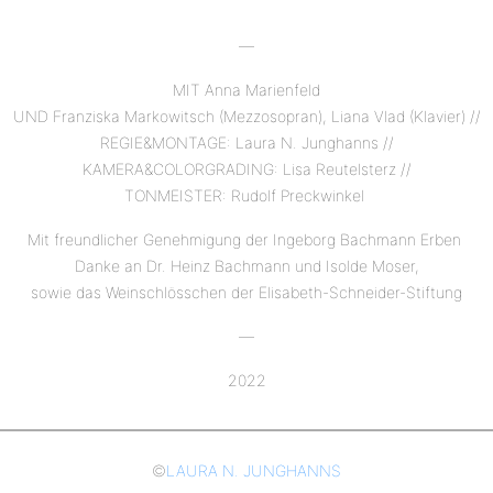
—
MIT Anna Marienfeld
UND Franziska Markowitsch (Mezzosopran), Liana Vlad (Klavier) //
REGIE&MONTAGE: Laura N. Junghanns //
KAMERA&COLORGRADING: Lisa Reutelsterz //
TONMEISTER: Rudolf Preckwinkel
Mit freundlicher Genehmigung der Ingeborg Bachmann Erben
Danke an Dr. Heinz Bachmann und Isolde Moser,
sowie das Weinschlösschen der Elisabeth-Schneider-Stiftung
—
2022
©
LAURA N. JUNGHANNS