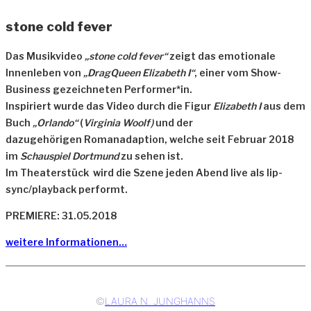
stone cold fever
Das Musikvideo
„stone cold fever“
zeigt das emotionale
Innenleben von
„DragQueen Elizabeth I“
, einer vom Show-
Business gezeichneten Performer*in.
Inspiriert wurde das Video durch die Figur
Elizabeth I
aus dem
Buch
„Orlando“
(
Virginia Woolf)
und der
dazugehörigen Romanadaption, welche seit Februar 2018
im
Schauspiel Dortmund
zu sehen ist.
Im Theaterstück wird die Szene jeden Abend live als lip-
sync/playback performt.
PREMIERE: 31.05.2018
weitere Informationen…
©
LAURA N. JUNGHANNS